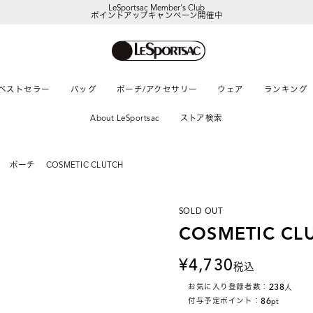
ポイントアップキャンペーン開催中
【DORAEMON SHOP IN SHOP】
8/5～表参道フラッグシップストア
ベストセラー
バッグ
ポーチ/アクセサリー
ウェア
ランキング
About LeSportsac
ストア検索
ポーチ
COSMETIC CLUTCH
SOLD OUT
COSMETIC CL
4,730
税込
238
お気に入り登録者数：
人
86
付与予定ポイント：
pt