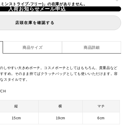
(ジャスミンストライプ-フリー)」の在庫がありません。
入荷お知らせメール申込
店頭在庫を確認する
商品サイズ
商品詳細
けのしやすい大きめポーチ。コスメポーチとしてはもちろん、貴重品など
おすすめ。そのまま持てばクラッチバッグとしても使いいただけます。容
利なスタイルです。
TCH
縦
横
マチ
15cm
19cm
6cm