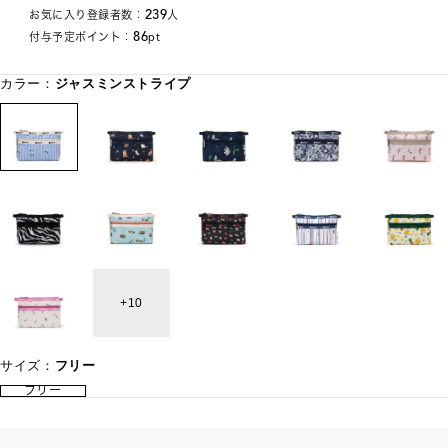
239
お気に入り登録者数：
人
86
付与予定ポイント：
pt
カラー：
ジャスミンストライプ
10
サイズ：
フリー
フリー