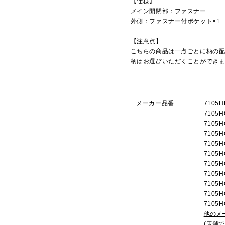
【仕様】
メイン開閉部：ファスナー
外側：ファスナー付ポケット×1
【注意点】
こちらの商品は一点ごとに柄の
柄はお選びいただくことができ
メーカー品番
710
710
710
710
710
710
710
710
710
710
710
他のメ
(店舗