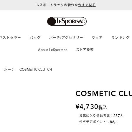
レスポートサックの新作を
今すぐ見る
令和8年熊本地震 被災地への支援に関して
ベストセラー
バッグ
ポーチ/アクセサリー
ウェア
ランキング
About LeSportsac
ストア検索
ポーチ
COSMETIC CLUTCH
COSMETIC CL
4,730
税込
237
お気に入り登録者数：
人
86
付与予定ポイント：
pt