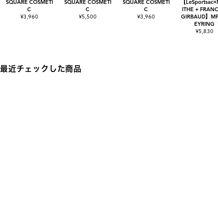
SQUARE COSMETI
SQUARE COSMETI
SQUARE COSMETI
【LeSportsac
C
C
C
ITHE + FRANC
¥3,960
¥5,500
¥3,960
GIRBAUD】MF
EYRING
¥5,830
最近チェックした商品