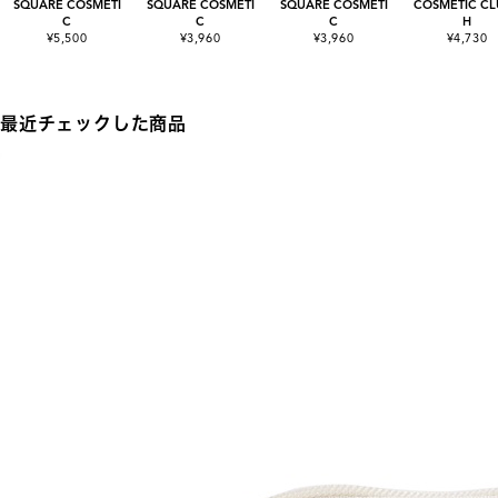
SQUARE COSMETI
SQUARE COSMETI
SQUARE COSMETI
COSMETIC CL
C
C
C
H
¥5,500
¥3,960
¥3,960
¥4,730
最近チェックした商品