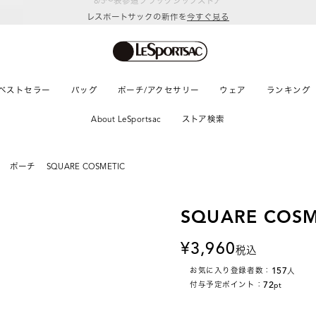
レスポートサックの新作を
今すぐ見る
ベストセラー
バッグ
ポーチ/アクセサリー
ウェア
ランキング
About LeSportsac
ストア検索
ポーチ
SQUARE COSMETIC
SQUARE COSM
3,960
税込
157
お気に入り登録者数：
人
72
付与予定ポイント：
pt