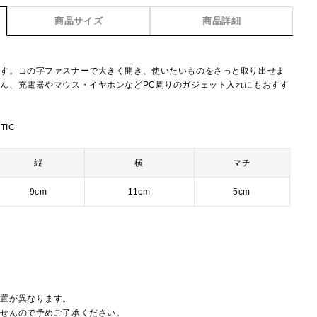
商品サイズ
商品詳細
です。コの字ファスナーで大きく開き、使いたいものをさっと取り出せま
ん、充電器やマウス・イヤホンなどPC周りのガジェット入れにもおすす
TIC
縦
横
マチ
9cm
11cm
5cm
配置が異なります。
ませんので予めご了承ください。