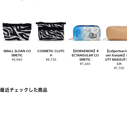
SMALL SLOAN CO
COSMETIC CLUTC
【DORAEMON】R
【LeSportsac
SMETIC
H
ECTANGULAR CO
umi Kanzaki
¥3,960
¥4,730
SMETIC
UTY MAKEUP
¥7,260
CH
¥7,700
最近チェックした商品