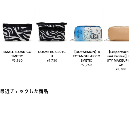
SMALL SLOAN CO
COSMETIC CLUTC
【DORAEMON】R
【LeSportsac
SMETIC
H
ECTANGULAR CO
umi Kanzaki
¥3,960
¥4,730
SMETIC
UTY MAKEUP
¥7,260
CH
¥7,700
最近チェックした商品