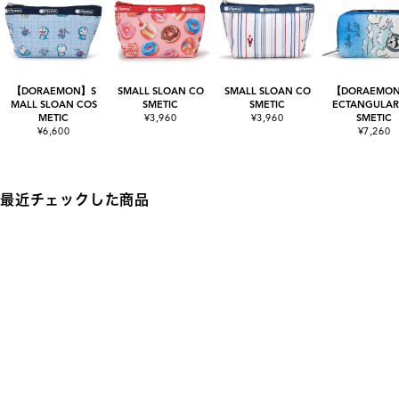
【DORAEMON】S
SMALL SLOAN CO
SMALL SLOAN CO
【DORAEMO
MALL SLOAN COS
SMETIC
SMETIC
ECTANGULAR
METIC
¥3,960
¥3,960
SMETIC
¥6,600
¥7,260
最近チェックした商品