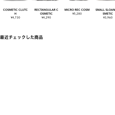
COSMETIC CLUTC
RECTANGULAR C
MICRO REC COSM
SMALL SLOAN
H
OSMETIC
¥5,280
SMETIC
¥4,730
¥4,290
¥3,960
最近チェックした商品