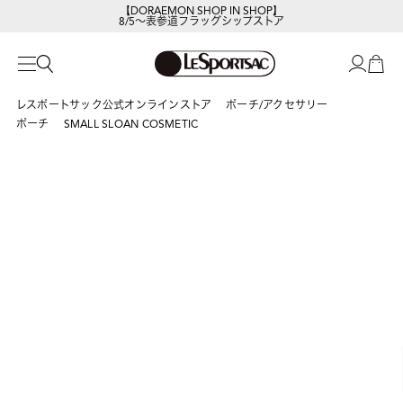
【DORAEMON SHOP IN SHOP】
8/5～表参道フラッグシップストア
レスポートサックの新作を
今すぐ見る
レスポートサック公式オンラインストア
ポーチ/アクセサリー
ポーチ
SMALL SLOAN COSMETIC