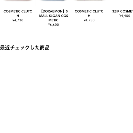
COSMETIC CLUTC
【DORAEMON】S
COSMETIC CLUTC
3ZIP COSME
H
MALL SLOAN COS
H
¥4,400
¥4,730
METIC
¥4,730
¥6,600
最近チェックした商品