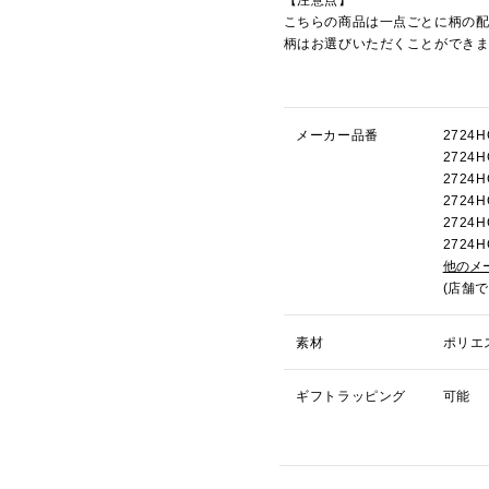
こちらの商品は一点ごとに柄の
柄はお選びいただくことができ
メーカー品番
272
272
272
272
272
272
他のメ
(店舗
素材
ポリエ
ギフトラッピング
可能