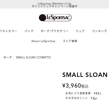
LeSportsac Member's Club
ポイントアップキャンペーン開催中
ベストセラー
バッグ
ポーチ/アクセサリー
ウェア
ランキング
About LeSportsac
ストア検索
ポーチ
SMALL SLOAN COSMETIC
SMALL SLOAN
3,960
税込
143
お気に入り登録者数：
人
72
付与予定ポイント：
pt