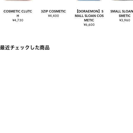
COSMETIC CLUTC
3ZIP COSMETIC
【DORAEMON】S
SMALL SLOAN
H
¥4,400
MALL SLOAN COS
SMETIC
¥4,730
METIC
¥3,960
¥6,600
最近チェックした商品