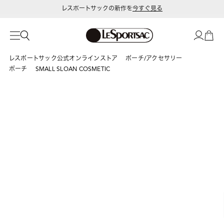
レスポートサックの新作を
今すぐ見る
令和8年熊本地震 被災地への支援に関して
レスポートサック公式オンラインストア
ポーチ/アクセサリー
ポーチ
SMALL SLOAN COSMETIC