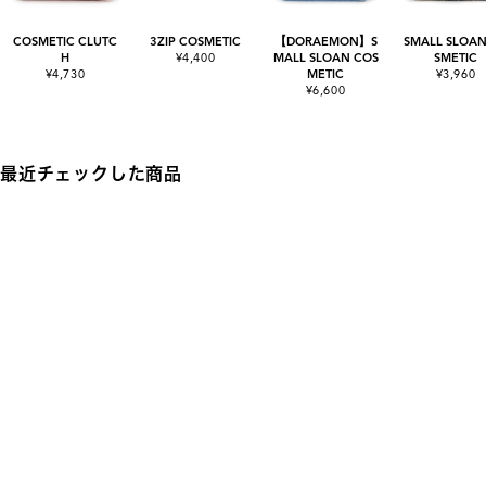
COSMETIC CLUTC
3ZIP COSMETIC
【DORAEMON】S
SMALL SLOAN
H
¥4,400
MALL SLOAN COS
SMETIC
¥4,730
METIC
¥3,960
¥6,600
最近チェックした商品