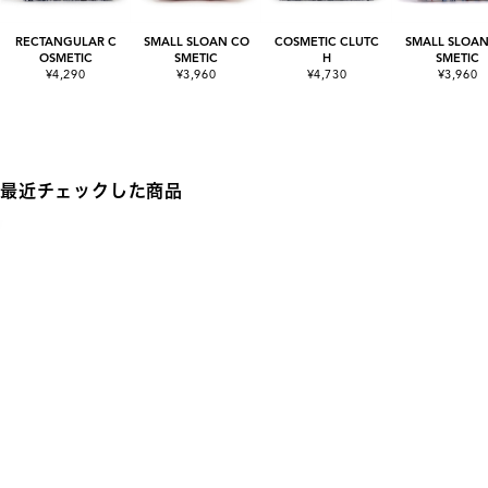
RECTANGULAR C
SMALL SLOAN CO
COSMETIC CLUTC
SMALL SLOAN
OSMETIC
SMETIC
H
SMETIC
¥4,290
¥3,960
¥4,730
¥3,960
最近チェックした商品