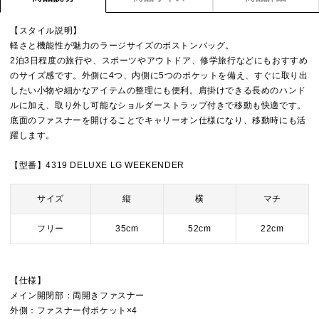
【スタイル説明】
軽さと機能性が魅力のラージサイズのボストンバッグ。
2泊3日程度の旅行や、スポーツやアウトドア、修学旅行などにもおすすめ
のサイズ感です。外側に4つ、内側に5つのポケットを備え、すぐに取り出
したい小物や細かなアイテムの整理にも便利。肩掛けできる長めのハンド
ルに加え、取り外し可能なショルダーストラップ付きで移動も快適です。
底面のファスナーを開けることでキャリーオン仕様になり、移動時にも活
躍します。
【型番】4319 DELUXE LG WEEKENDER
サイズ
縦
横
マチ
フリー
35cm
52cm
22cm
【仕様】
メイン開閉部：両開きファスナー
外側：ファスナー付ポケット×4