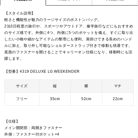
【スタイル説明】
軽さと機能性が魅力のラージサイズのボストンバッグ。
2泊3日程度の旅行や、スポーツやアウトドア、修学旅行などにもおすすめ
のサイズ感です。外側に4つ、内側に5つのポケットを備え、すぐに取り出
したい小物や細かなアイテムの整理にも便利。肩掛けできる長めのハンド
ルに加え、取り外し可能なショルダーストラップ付きで移動も快適です。
底面のファスナーを開けることでキャリーオン仕様になり、移動時にも活
躍します。
【型番】4319 DELUXE LG WEEKENDER
サイズ
縦
横
マチ
フリー
35cm
52cm
22cm
【仕様】
メイン開閉部：両開きファスナー
外側：ファスナー付ポケット×4