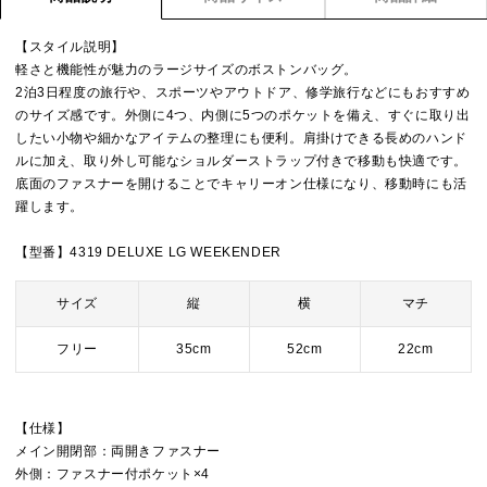
【スタイル説明】
軽さと機能性が魅力のラージサイズのボストンバッグ。
2泊3日程度の旅行や、スポーツやアウトドア、修学旅行などにもおすすめ
のサイズ感です。外側に4つ、内側に5つのポケットを備え、すぐに取り出
したい小物や細かなアイテムの整理にも便利。肩掛けできる長めのハンド
ルに加え、取り外し可能なショルダーストラップ付きで移動も快適です。
底面のファスナーを開けることでキャリーオン仕様になり、移動時にも活
躍します。
【型番】4319 DELUXE LG WEEKENDER
サイズ
縦
横
マチ
フリー
35cm
52cm
22cm
【仕様】
メイン開閉部：両開きファスナー
外側：ファスナー付ポケット×4