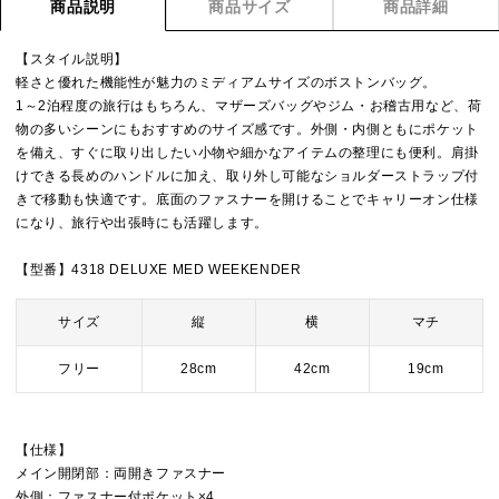
商品説明
商品サイズ
商品詳細
【スタイル説明】
軽さと優れた機能性が魅力のミディアムサイズのボストンバッグ。
1～2泊程度の旅行はもちろん、マザーズバッグやジム・お稽古用など、荷
物の多いシーンにもおすすめのサイズ感です。外側・内側ともにポケット
を備え、すぐに取り出したい小物や細かなアイテムの整理にも便利。肩掛
けできる長めのハンドルに加え、取り外し可能なショルダーストラップ付
きで移動も快適です。底面のファスナーを開けることでキャリーオン仕様
になり、旅行や出張時にも活躍します。
【型番】4318 DELUXE MED WEEKENDER
サイズ
縦
横
マチ
フリー
28cm
42cm
19cm
【仕様】
メイン開閉部：両開きファスナー
外側：ファスナー付ポケット×4