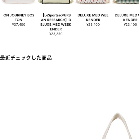
ON JOURNEY BOS
【LeSportsac×URB
DELUXE MED WEE
DELUXE MED
TON
AN RESEARCH】D
KENDER
KENDER
¥37,400
ELUXE MED WEEK
¥23,100
¥23,100
ENDER
¥23,650
最近チェックした商品