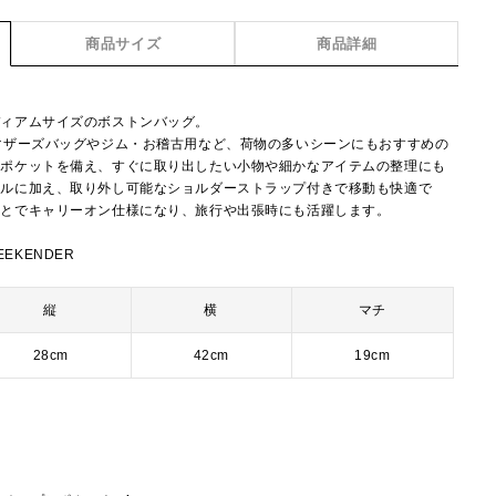
商品サイズ
商品詳細
ディアムサイズのボストンバッグ。
マザーズバッグやジム・お稽古用など、荷物の多いシーンにもおすすめの
にポケットを備え、すぐに取り出したい小物や細かなアイテムの整理にも
ドルに加え、取り外し可能なショルダーストラップ付きで移動も快適で
ことでキャリーオン仕様になり、旅行や出張時にも活躍します。
EEKENDER
縦
横
マチ
28cm
42cm
19cm
ー