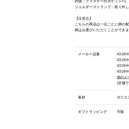
内側：ファスナー付ポケット×1
ショルダーストラップ：取り外
【注意点】
こちらの商品は一点ごとに柄の
柄はお選びいただくことができ
メーカー品番
431
431
431
431
他のメ
(店舗
素材
ポリエ
ギフトラッピング
可能