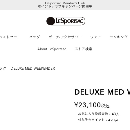
LeSportsac Member's Club
ポイントアップキャンペーン開催中
【DORAEMON SHOP IN SHOP】
8/5～表参道フラッグシップストア
ベストセラー
バッグ
ポーチ/アクセサリー
ウェア
ランキング
About LeSportsac
ストア検索
ッグ
DELUXE MED WEEKENDER
DELUXE MED 
23,100
税込
43
お気に入り登録者数：
人
420
付与予定ポイント：
pt