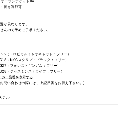
、オープンポケット×4
し・長さ調節可
配置が異なります。
ませんので予めご了承ください。
8HF95（トロピカルミャオキャット：フリー）
8HG18（NYCスクリプトブラック：フリー）
8HG27（フォレストギンガム：フリー）
8HG28（ジャスミンストライプ：フリー）
ーカー品番を表示する
でお問い合わせの際には、上記品番をお伝え下さい。)
ステル