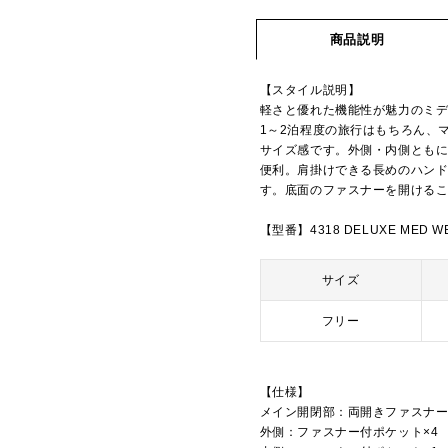
商品説明
【スタイル説明】
軽さと優れた機能性が魅力のミ
1～2泊程度の旅行はもちろん、
サイズ感です。外側・内側とも
便利。肩掛けできる長めのハン
す。底面のファスナーを開ける
【型番】4318 DELUXE MED W
サイズ
フリー
【仕様】
メイン開閉部：両開きファスナ
外側：ファスナー付ポケット×4