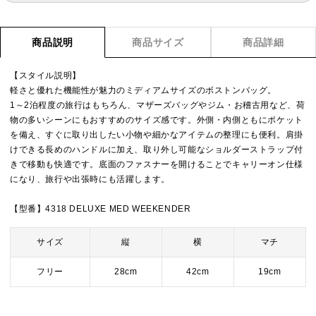
商品説明
商品サイズ
商品詳細
【スタイル説明】
軽さと優れた機能性が魅力のミディアムサイズのボストンバッグ。
1～2泊程度の旅行はもちろん、マザーズバッグやジム・お稽古用など、荷
物の多いシーンにもおすすめのサイズ感です。外側・内側ともにポケット
を備え、すぐに取り出したい小物や細かなアイテムの整理にも便利。肩掛
けできる長めのハンドルに加え、取り外し可能なショルダーストラップ付
きで移動も快適です。底面のファスナーを開けることでキャリーオン仕様
になり、旅行や出張時にも活躍します。
【型番】4318 DELUXE MED WEEKENDER
サイズ
縦
横
マチ
フリー
28cm
42cm
19cm