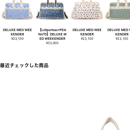
DELUXE MED WEE
【LeSportsac×PEA
DELUXE MED WEE
DELUXE MED
KENDER
NUTS】DELUXE M
KENDER
KENDER
¥23,100
ED WEEKENDER
¥23,100
¥23,100
¥33,000
最近チェックした商品