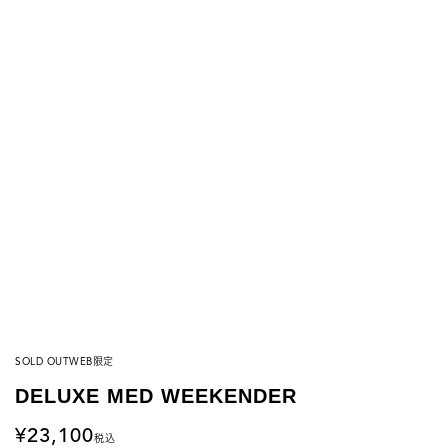
SOLD OUT
WEB限定
DELUXE MED WEEKENDER
23,100
税込