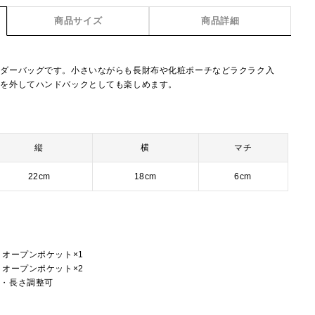
商品サイズ
商品詳細
ルダーバッグです。小さいながらも長財布や化粧ポーチなどラクラク入
紐を外してハンドバックとしても楽しめます。
縦
横
マチ
22cm
18cm
6cm
、オープンポケット×1
、オープンポケット×2
し・長さ調整可