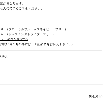
配置が異なります。
ませんので予めご了承ください。
6HG16（フローラルブルームズネイビー：フリー）
6HG28（ジャスミンストライプ：フリー）
ーカー品番を表示する
でお問い合わせの際には、上記品番をお伝え下さい。)
ステル
一覧を見る