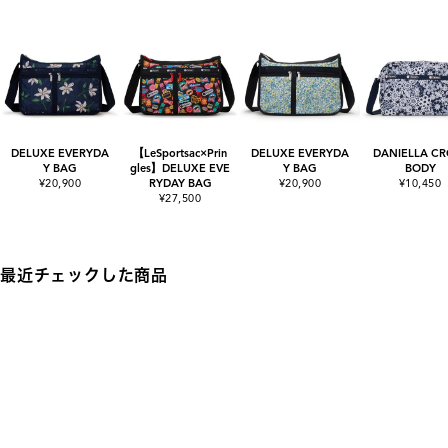
DELUXE EVERYDA
【LeSportsac×Prin
DELUXE EVERYDA
DANIELLA CR
Y BAG
gles】DELUXE EVE
Y BAG
BODY
¥20,900
RYDAY BAG
¥20,900
¥10,450
¥27,500
最近チェックした商品