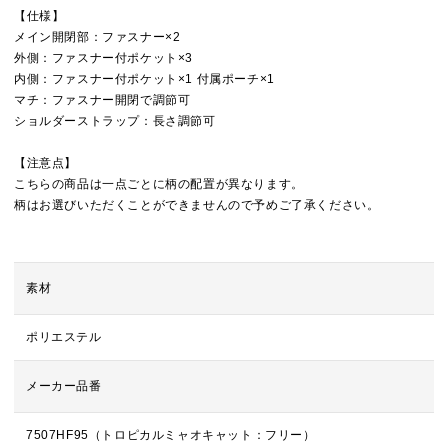
【仕様】
メイン開閉部：ファスナー×2
外側：ファスナー付ポケット×3
内側：ファスナー付ポケット×1 付属ポーチ×1
マチ：ファスナー開閉で調節可
ショルダーストラップ：長さ調節可
【注意点】
こちらの商品は一点ごとに柄の配置が異なります。
柄はお選びいただくことができませんので予めご了承ください。
素材
ポリエステル
メーカー品番
7507HF95（トロピカルミャオキャット：フリー）