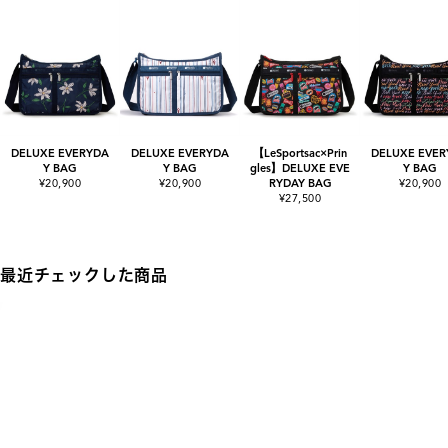
DELUXE EVERYDA
DELUXE EVERYDA
【LeSportsac×Prin
DELUXE EVER
Y BAG
Y BAG
gles】DELUXE EVE
Y BAG
¥20,900
¥20,900
RYDAY BAG
¥20,900
¥27,500
最近チェックした商品