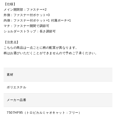
【仕様】
メイン開閉部：ファスナー×2
外側：ファスナー付ポケット×3
内側：ファスナー付ポケット×1 付属ポーチ×1
マチ：ファスナー開閉で調節可
ショルダーストラップ：長さ調節可
【注意点】
こちらの商品は一点ごとに柄の配置が異なります。
柄はお選びいただくことができませんので予めご了承ください。
素材
ポリエステル
メーカー品番
7507HF95（トロピカルミャオキャット：フリー）