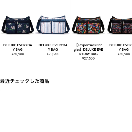
DELUXE EVERYDA
DELUXE EVERYDA
【LeSportsac×Prin
DELUXE EVER
Y BAG
Y BAG
gles】DELUXE EVE
Y BAG
¥20,900
¥20,900
RYDAY BAG
¥20,900
¥27,500
最近チェックした商品