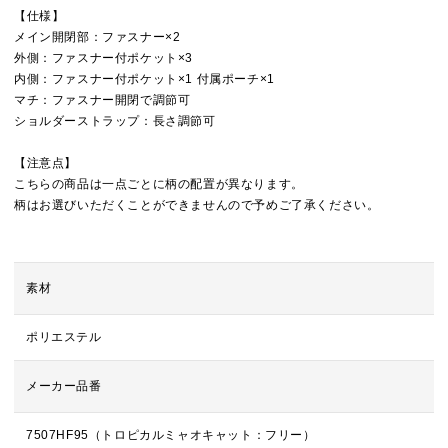
【仕様】
メイン開閉部：ファスナー×2
外側：ファスナー付ポケット×3
内側：ファスナー付ポケット×1 付属ポーチ×1
マチ：ファスナー開閉で調節可
ショルダーストラップ：長さ調節可
【注意点】
こちらの商品は一点ごとに柄の配置が異なります。
柄はお選びいただくことができませんので予めご了承ください。
素材
ポリエステル
メーカー品番
7507HF95（トロピカルミャオキャット：フリー）