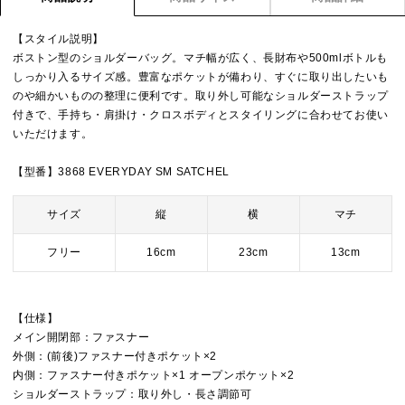
【スタイル説明】
ボストン型のショルダーバッグ。マチ幅が広く、長財布や500mlボトルも
しっかり入るサイズ感。豊富なポケットが備わり、すぐに取り出したいも
のや細かいものの整理に便利です。取り外し可能なショルダーストラップ
付きで、手持ち・肩掛け・クロスボディとスタイリングに合わせてお使い
いただけます。
【型番】3868 EVERYDAY SM SATCHEL
サイズ
縦
横
マチ
フリー
16cm
23cm
13cm
【仕様】
メイン開閉部：ファスナー
外側：(前後)ファスナー付きポケット×2
内側：ファスナー付きポケット×1 オープンポケット×2
ショルダーストラップ：取り外し・長さ調節可