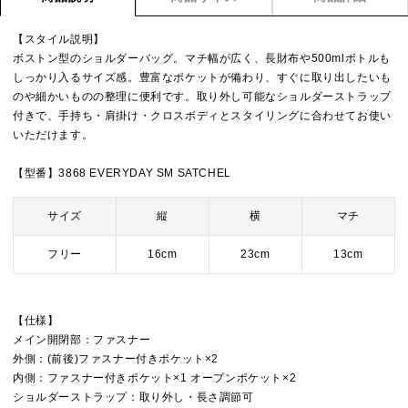
【スタイル説明】
ボストン型のショルダーバッグ。マチ幅が広く、長財布や500mlボトルも
しっかり入るサイズ感。豊富なポケットが備わり、すぐに取り出したいも
のや細かいものの整理に便利です。取り外し可能なショルダーストラップ
付きで、手持ち・肩掛け・クロスボディとスタイリングに合わせてお使い
いただけます。
【型番】3868 EVERYDAY SM SATCHEL
サイズ
縦
横
マチ
フリー
16cm
23cm
13cm
【仕様】
メイン開閉部：ファスナー
外側：(前後)ファスナー付きポケット×2
内側：ファスナー付きポケット×1 オープンポケット×2
ショルダーストラップ：取り外し・長さ調節可