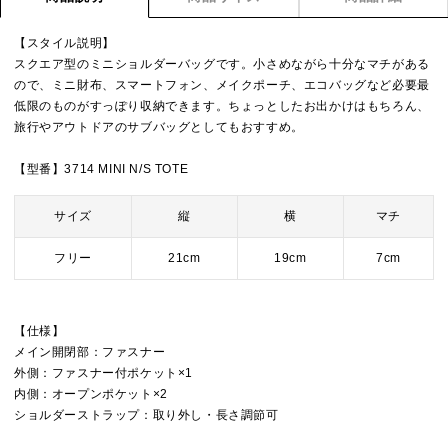
【スタイル説明】
スクエア型のミニショルダーバッグです。小さめながら十分なマチがある
ので、ミニ財布、スマートフォン、メイクポーチ、エコバッグなど必要最
低限のものがすっぽり収納できます。ちょっとしたお出かけはもちろん、
旅行やアウトドアのサブバッグとしてもおすすめ。
【型番】3714 MINI N/S TOTE
サイズ
縦
横
マチ
フリー
21cm
19cm
7cm
【仕様】
メイン開閉部：ファスナー
外側：ファスナー付ポケット×1
内側：オープンポケット×2
ショルダーストラップ：取り外し・長さ調節可