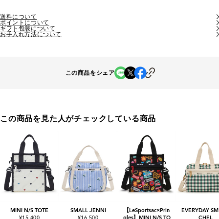
送料について
ポイントについて
ギフト包装について
お手入れ方法について
この商品をシェア
この商品を見た人がチェックしている商品
MINI N/S TOTE
SMALL JENNI
【LeSportsac×Prin
EVERYDAY SM
¥15,400
¥16,500
gles】MINI N/S TO
CHEL