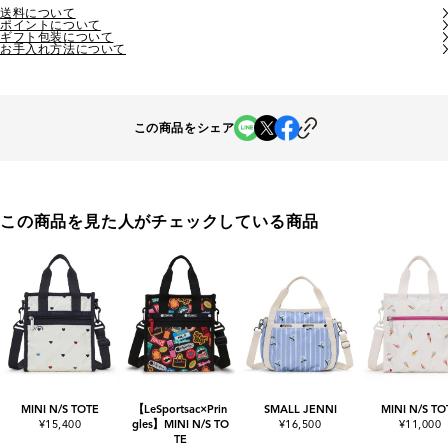
送料について
ポイントについて
ギフト包装について
お手入れ方法について
この商品をシェア
この商品を見た人がチェックしている商品
MINI N/S TOTE
【LeSportsac×Prin
SMALL JENNI
MINI N/S TO
¥15,400
gles】MINI N/S TO
¥16,500
¥11,000
TE