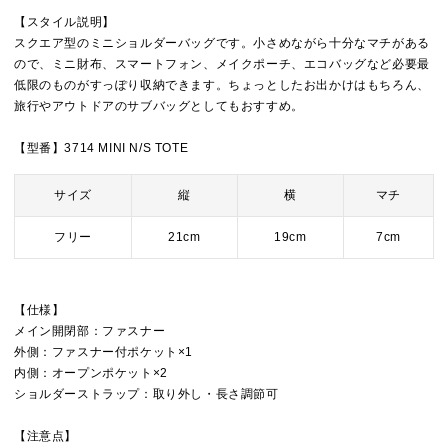
【スタイル説明】
スクエア型のミニショルダーバッグです。小さめながら十分なマチがある
ので、ミニ財布、スマートフォン、メイクポーチ、エコバッグなど必要最
低限のものがすっぽり収納できます。ちょっとしたお出かけはもちろん、
旅行やアウトドアのサブバッグとしてもおすすめ。
【型番】3714 MINI N/S TOTE
サイズ
縦
横
マチ
フリー
21cm
19cm
7cm
【仕様】
メイン開閉部：ファスナー
外側：ファスナー付ポケット×1
内側：オープンポケット×2
ショルダーストラップ：取り外し・長さ調節可
【注意点】