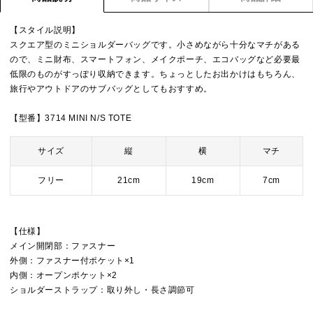
【スタイル説明】
スクエア型のミニショルダーバッグです。小さめながら十分なマチがある
ので、ミニ財布、スマートフォン、メイクポーチ、エコバッグなど必要最
低限のものがすっぽり収納できます。ちょっとしたお出かけはもちろん、
旅行やアウトドアのサブバッグとしてもおすすめ。
【型番】3714 MINI N/S TOTE
サイズ
縦
横
マチ
フリー
21cm
19cm
7cm
【仕様】
メイン開閉部：ファスナー
外側：ファスナー付ポケット×1
内側：オープンポケット×2
ショルダーストラップ：取り外し・長さ調節可