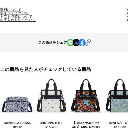
送料について
ポイントについて
ギフト包装について
お手入れ方法について
この商品をシェア
この商品を見た人がチェックしている商品
DANIELLA CROSS
MINI N/S TOTE
【LeSportsac×Prin
MINI N/S TO
BODY
¥15,400
gles】MINI N/S TO
¥11,000