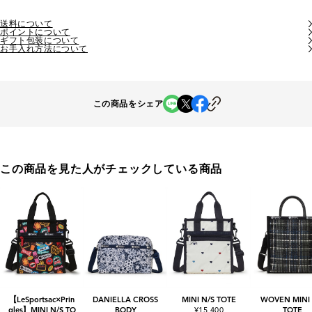
送料について
ポイントについて
ギフト包装について
お手入れ方法について
この商品をシェア
この商品を見た人がチェックしている商品
【LeSportsac×Prin
DANIELLA CROSS
MINI N/S TOTE
WOVEN MINI 
gles】MINI N/S TO
BODY
¥15,400
TOTE