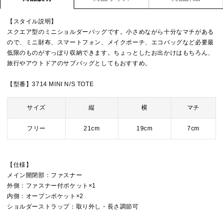
【スタイル説明】
スクエア型のミニショルダーバッグです。小さめながら十分なマチがある
ので、ミニ財布、スマートフォン、メイクポーチ、エコバッグなど必要最
低限のものがすっぽり収納できます。ちょっとしたお出かけはもちろん、
旅行やアウトドアのサブバッグとしてもおすすめ。
【型番】3714 MINI N/S TOTE
サイズ
縦
横
マチ
フリー
21cm
19cm
7cm
【仕様】
メイン開閉部：ファスナー
外側：ファスナー付ポケット×1
内側：オープンポケット×2
ショルダーストラップ：取り外し・長さ調節可