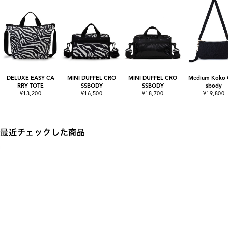
DELUXE EASY CA
MINI DUFFEL CRO
MINI DUFFEL CRO
Medium Koko 
RRY TOTE
SSBODY
SSBODY
sbody
¥13,200
¥16,500
¥18,700
¥19,800
最近チェックした商品