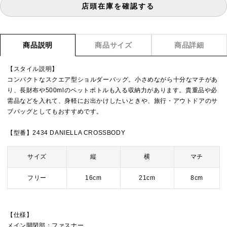
店頭在庫を確認する
商品説明
商品サイズ
商品詳細
【スタイル説明】
コンパクトなスクエア型ショルダーバッグ。小さめながら十分なマチがあ
り、長財布や500mlのペットボトルも入る収納力があります。貴重品や必
需品などを入れて、身軽にお出かけしたいときや、旅行・アウトドアのサ
ブバッグとしてもおすすめです。
【型番】2434 DANIELLA CROSSBODY
サイズ
縦
横
マチ
フリー
16cm
21cm
8cm
【仕様】
メイン開閉部：ファスナー