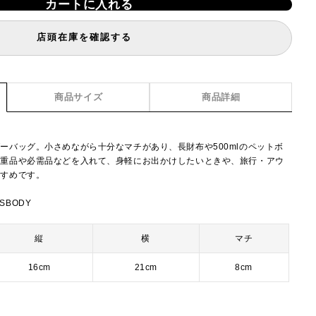
カートに入れる
店頭在庫を確認する
商品サイズ
商品詳細
ーバッグ。小さめながら十分なマチがあり、長財布や500mlのペットボ
貴重品や必需品などを入れて、身軽にお出かけしたいときや、旅行・アウ
すすめです。
SSBODY
縦
横
マチ
16cm
21cm
8cm