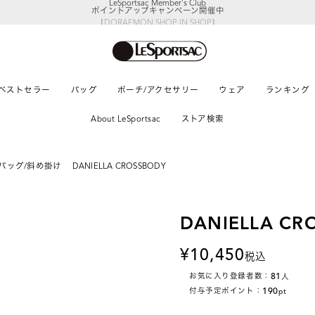
【DORAEMON SHOP IN SHOP】
8/5～表参道フラッグシップストア
ベストセラー
バッグ
ポーチ/アクセサリー
ウェア
ランキング
About LeSportsac
ストア検索
バッグ/斜め掛け
DANIELLA CROSSBODY
DANIELLA CR
10,450
税込
81
お気に入り登録者数：
人
190
付与予定ポイント：
pt