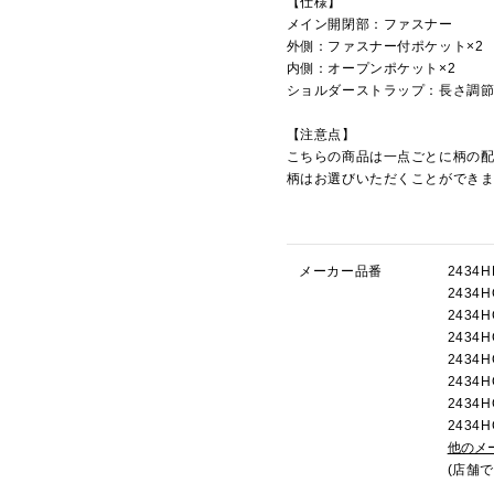
【仕様】
メイン開閉部：ファスナー
外側：ファスナー付ポケット×2
内側：オープンポケット×2
ショルダーストラップ：長さ調
【注意点】
こちらの商品は一点ごとに柄の
柄はお選びいただくことができ
メーカー品番
243
243
243
243
243
243
243
243
他のメ
(店舗