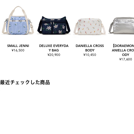
SMALL JENNI
DELUXE EVERYDA
DANIELLA CROSS
【DORAEMO
¥16,500
Y BAG
BODY
ANIELLA CRO
¥20,900
¥10,450
ODY
¥17,600
最近チェックした商品