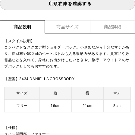
店頭在庫を確認する
商品説明
商品サイズ
商品詳細
【スタイル説明】
コンパクトなスクエア型ショルダーバッグ。小さめながら十分なマチがあ
り、長財布や500mlのペットボトルも入る収納力があります。貴重品や必
需品などを入れて、身軽にお出かけしたいときや、旅行・アウトドアのサ
ブバッグとしてもおすすめです。
【型番】2434 DANIELLA CROSSBODY
サイズ
縦
横
マチ
フリー
16cm
21cm
8cm
【仕様】
メイン開閉部：ファスナー