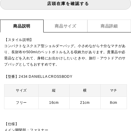
店頭在庫を確認する
商品説明
商品サイズ
商品詳細
【スタイル説明】
コンパクトなスクエア型ショルダーバッグ。小さめながら十分なマチがあ
り、長財布や500mlのペットボトルも入る収納力があります。貴重品や必
需品などを入れて、身軽にお出かけしたいときや、旅行・アウトドアのサ
ブバッグとしてもおすすめです。
【型番】2434 DANIELLA CROSSBODY
サイズ
縦
横
マチ
フリー
16cm
21cm
8cm
【仕様】
メイン開閉部：ファスナー