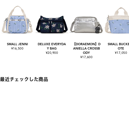
SMALL JENNI
DELUXE EVERYDA
【DORAEMON】D
SMALL BUCKE
¥16,500
Y BAG
ANIELLA CROSSB
OTE
¥20,900
ODY
¥17,050
¥17,600
最近チェックした商品