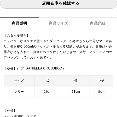
店頭在庫を確認する
商品説明
商品サイズ
商品詳細
【スタイル説明】
コンパクトなスクエア型ショルダーバッグ。小さめながら十分なマチがあ
り、長財布や500mlのペットボトルも入る収納力があります。貴重品や必
需品などを入れて、身軽にお出かけしたいときや、旅行・アウトドアのサ
ブバッグとしてもおすすめです。
【型番】2434 DANIELLA CROSSBODY
サイズ
縦
横
マチ
フリー
16cm
21cm
8cm
【仕様】
メイン開閉部：ファスナー