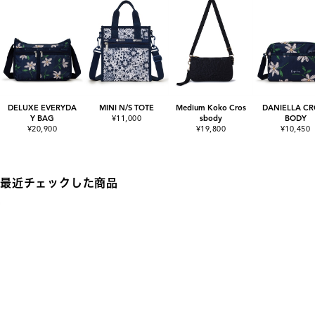
DELUXE EVERYDA
MINI N/S TOTE
Medium Koko Cros
DANIELLA CR
Y BAG
¥11,000
sbody
BODY
¥20,900
¥19,800
¥10,450
最近チェックした商品