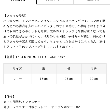
【スタイル説明】
小ぶりなボストンバッグのようなミニショルダーバッグです。スマホや財
布などの必需品を入れるのにピッタリのサイズ感で、小物をそのまま仕分
けて収納できるポケットも充実。太めのストラップは荷物が重くなっても
肩への負担がかかりにくく、取り外しも可能。手持ちや肩掛け、斜め掛け
とスタイルを変えて楽しめます。ちょっとしたお出かけはもちろん、旅行
やアウトドアのサブバッグとしてもおすすめです。
【型番】1594 MINI DUFFEL CROSSBODY
サイズ
縦
横
マチ
フリー
15cm
26cm
12cm
【仕様】
メイン開閉部：ファスナー
外側：ファスナー付ポケット×2 、オープンポケット×2