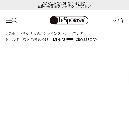
【DORAEMON SHOP IN SHOP】
8/5～表参道フラッグシップストア
レスポートサックの新作を
今すぐ見る
レスポートサック公式オンラインストア
バッグ
ショルダーバッグ/斜め掛け
MINI DUFFEL CROSSBODY