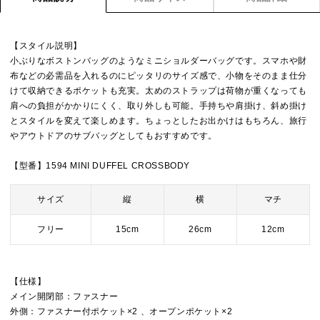
【スタイル説明】
小ぶりなボストンバッグのようなミニショルダーバッグです。スマホや財
布などの必需品を入れるのにピッタリのサイズ感で、小物をそのまま仕分
けて収納できるポケットも充実。太めのストラップは荷物が重くなっても
肩への負担がかかりにくく、取り外しも可能。手持ちや肩掛け、斜め掛け
とスタイルを変えて楽しめます。ちょっとしたお出かけはもちろん、旅行
やアウトドアのサブバッグとしてもおすすめです。
【型番】1594 MINI DUFFEL CROSSBODY
サイズ
縦
横
マチ
フリー
15cm
26cm
12cm
【仕様】
メイン開閉部：ファスナー
外側：ファスナー付ポケット×2 、オープンポケット×2