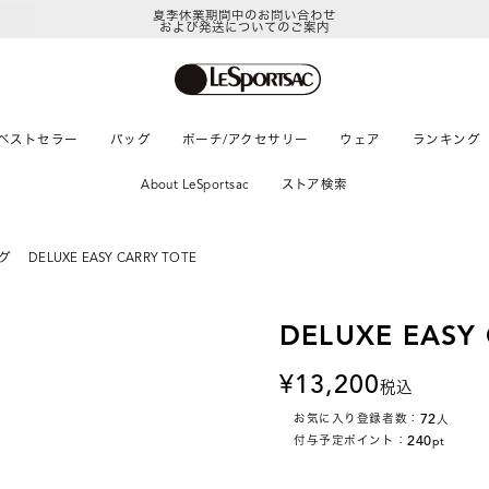
夏季休業期間中のお問い合わせ
および発送についてのご案内
ベストセラー
バッグ
ポーチ/アクセサリー
ウェア
ランキング
About LeSportsac
ストア検索
グ
DELUXE EASY CARRY TOTE
DELUXE EASY
13,200
税込
72
お気に入り登録者数：
人
240
付与予定ポイント：
pt