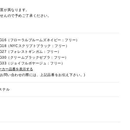
配置が異なります。
ませんので予めご了承ください。
0HG16（フローラルブルームズネイビー：フリー）
0HG18（NYCスクリプトブラック：フリー）
0HG27（フォレストギンガム：フリー）
0HG30（クリームブラックゼブラ：フリー）
0HG33（ジョイフルボヤージュ：フリー）
ーカー品番を表示する
でお問い合わせの際には、上記品番をお伝え下さい。)
ステル