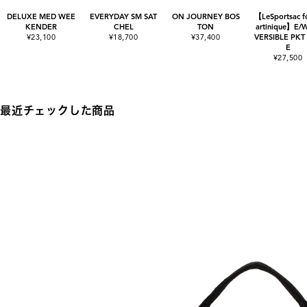
DELUXE MED WEE
EVERYDAY SM SAT
ON JOURNEY BOS
【LeSportsac f
KENDER
CHEL
TON
artinique】E/
¥23,100
¥18,700
¥37,400
VERSIBLE PKT
E
¥27,500
最近チェックした商品