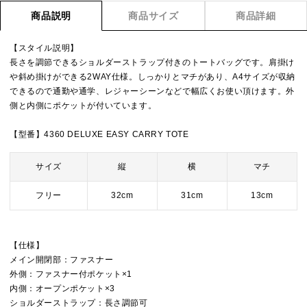
商品説明
商品サイズ
商品詳細
【スタイル説明】
長さを調節できるショルダーストラップ付きのトートバッグです。肩掛け
や斜め掛けができる2WAY仕様。しっかりとマチがあり、A4サイズが収納
できるので通勤や通学、レジャーシーンなどで幅広くお使い頂けます。外
側と内側にポケットが付いています。
【型番】4360 DELUXE EASY CARRY TOTE
サイズ
縦
横
マチ
フリー
32cm
31cm
13cm
【仕様】
メイン開閉部：ファスナー
外側：ファスナー付ポケット×1
内側：オープンポケット×3
ショルダーストラップ：長さ調節可