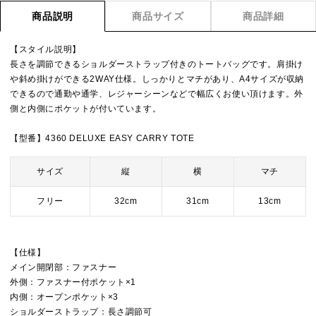
商品説明
商品サイズ
商品詳細
【スタイル説明】
長さを調節できるショルダーストラップ付きのトートバッグです。肩掛け
や斜め掛けができる2WAY仕様。しっかりとマチがあり、A4サイズが収納
できるので通勤や通学、レジャーシーンなどで幅広くお使い頂けます。外
側と内側にポケットが付いています。
【型番】4360 DELUXE EASY CARRY TOTE
サイズ
縦
横
マチ
フリー
32cm
31cm
13cm
【仕様】
メイン開閉部：ファスナー
外側：ファスナー付ポケット×1
内側：オープンポケット×3
ショルダーストラップ：長さ調節可