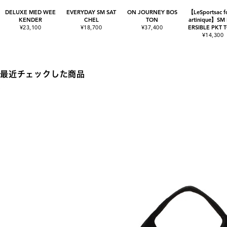
DELUXE MED WEE
EVERYDAY SM SAT
ON JOURNEY BOS
【LeSportsac f
KENDER
CHEL
TON
artinique】SM
¥23,100
¥18,700
¥37,400
ERSIBLE PKT 
¥14,300
最近チェックした商品