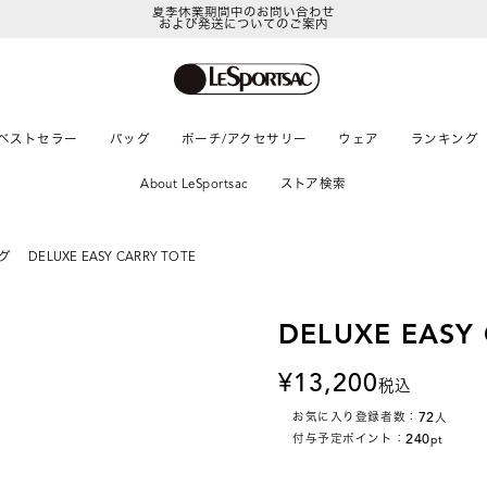
および発送についてのご案内
LeSportsac Member's Club
ポイントアップキャンペーン開催中
ベストセラー
バッグ
ポーチ/アクセサリー
ウェア
ランキング
About LeSportsac
ストア検索
グ
DELUXE EASY CARRY TOTE
DELUXE EASY
13,200
税込
72
お気に入り登録者数：
人
240
付与予定ポイント：
pt