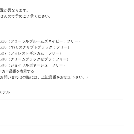
配置が異なります。
ませんので予めご了承ください。
0HG16（フローラルブルームズネイビー：フリー）
0HG18（NYCスクリプトブラック：フリー）
0HG27（フォレストギンガム：フリー）
0HG30（クリームブラックゼブラ：フリー）
0HG33（ジョイフルボヤージュ：フリー）
ーカー品番を表示する
でお問い合わせの際には、上記品番をお伝え下さい。)
ステル