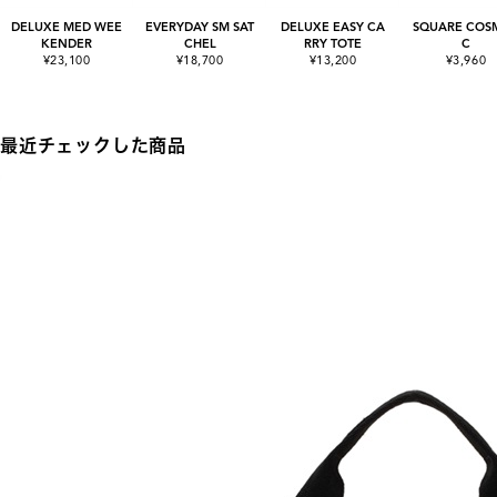
DELUXE MED WEE
EVERYDAY SM SAT
DELUXE EASY CA
SQUARE COSM
KENDER
CHEL
RRY TOTE
C
¥23,100
¥18,700
¥13,200
¥3,960
最近チェックした商品