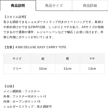
商品説明
商品サイズ
商品詳細
【スタイル説明】
長さを調節できるショルダーストラップ付きのトートバッグです。肩掛け
や斜め掛けができる2WAY仕様。しっかりとマチがあり、A4サイズが収納
できるので通勤や通学、レジャーシーンなどで幅広くお使い頂けます。外
側と内側にポケットが付いています。
【型番】4360 DELUXE EASY CARRY TOTE
サイズ
縦
横
マチ
フリー
32cm
31cm
13cm
【仕様】
メイン開閉部：ファスナー
外側：ファスナー付ポケット×1
内側：オープンポケット×3
ショルダーストラップ：長さ調節可