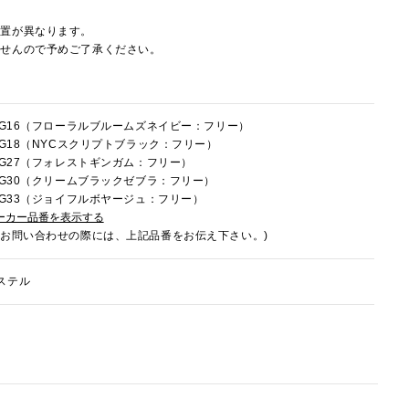
配置が異なります。
ませんので予めご了承ください。
0HG16（フローラルブルームズネイビー：フリー）
0HG18（NYCスクリプトブラック：フリー）
0HG27（フォレストギンガム：フリー）
0HG30（クリームブラックゼブラ：フリー）
0HG33（ジョイフルボヤージュ：フリー）
ーカー品番を表示する
でお問い合わせの際には、上記品番をお伝え下さい。)
ステル