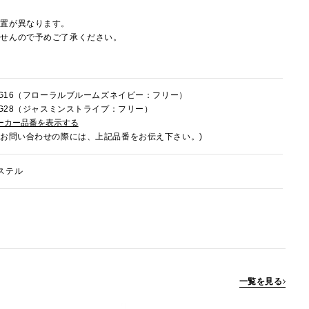
配置が異なります。
ませんので予めご了承ください。
6HG16（フローラルブルームズネイビー：フリー）
6HG28（ジャスミンストライプ：フリー）
ーカー品番を表示する
でお問い合わせの際には、上記品番をお伝え下さい。)
ステル
一覧を見る