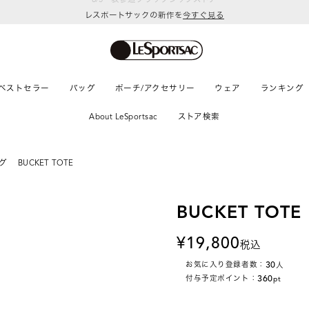
レスポートサックの新作を
今すぐ見る
ベストセラー
バッグ
ポーチ/アクセサリー
ウェア
ランキング
About LeSportsac
ストア検索
グ
BUCKET TOTE
BUCKET TOTE
19,800
税込
30
お気に入り登録者数：
人
360
付与予定ポイント：
pt