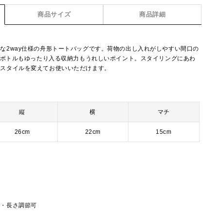
商品サイズ
商品詳細
な2way仕様の舟形トートバッグです。荷物の出し入れがしやすい間口の
ットボトルもゆったり入る収納力もうれしいポイント。スタイリングにあわ
とスタイルを変えてお使いいただけます。
縦
横
マチ
26cm
22cm
15cm
し・長さ調節可