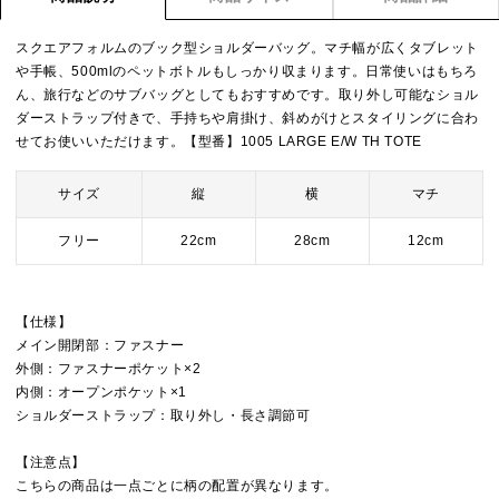
スクエアフォルムのブック型ショルダーバッグ。マチ幅が広くタブレット
や手帳、500mlのペットボトルもしっかり収まります。日常使いはもちろ
ん、旅行などのサブバッグとしてもおすすめです。取り外し可能なショル
ダーストラップ付きで、手持ちや肩掛け、斜めがけとスタイリングに合わ
せてお使いいただけます。【型番】1005 LARGE E/W TH TOTE
サイズ
縦
横
マチ
フリー
22cm
28cm
12cm
【仕様】
メイン開閉部：ファスナー
外側：ファスナーポケット×2
内側：オープンポケット×1
ショルダーストラップ：取り外し・長さ調節可
【注意点】
こちらの商品は一点ごとに柄の配置が異なります。