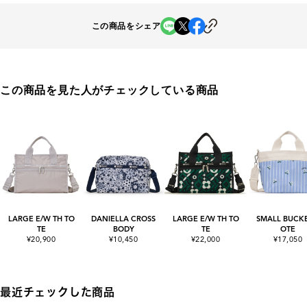
この商品をシェア
この商品を見た人がチェックしている商品
LARGE E/W TH TO
DANIELLA CROSS
LARGE E/W TH TO
SMALL BUCKE
TE
BODY
TE
OTE
¥20,900
¥10,450
¥22,000
¥17,050
最近チェックした商品