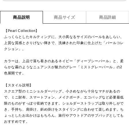
商品説明
商品サイズ
商品詳細
【Pearl Collection】
ふっくらとしたキルティングに、大小異なるサイズのパールをあしらい、
上質な質感とさりげない輝きで、洗練された印象に仕上げた「パールコレ
クション」。
カラーは、上品で落ち着きのあるネイビー「ディープシーパール」と、柔
らかな霧のようなニュアンスが魅力のグレー「ミストグレーパール」の2
色展開です。
【スタイル説明】
スクエア型のミニショルダーバッグ。小さめながら十分なマチがあるの
で、ミニ財布、スマートフォン、メイクポーチ、エコバッグなど必要最低
限のものがすっぽり収納できます。ショルダーストラップは取り外しがで
き、手持ち、肩掛け、斜め掛けをスタイリングに合わせて楽しめます。ち
ょっとしたお出かけはもちろん、旅行やアウトドアのサブバッグとしても
おすすめです。