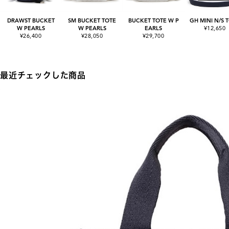
DRAWST BUCKET
SM BUCKET TOTE
BUCKET TOTE W P
GH MINI N/S 
W PEARLS
W PEARLS
EARLS
¥12,650
¥26,400
¥28,050
¥29,700
最近チェックした商品