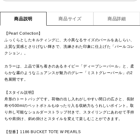
商品説明
商品サイズ
商品詳細
【Pearl Collection】
ふっくらとしたキルティングに、大小異なるサイズのパールをあしらい、
上質な質感とさりげない輝きで、洗練された印象に仕上げた「パールコレ
クション」。
カラーは、上品で落ち着きのあるネイビー「ディープシーパール」と、柔
らかな霧のようなニュアンスが魅力のグレー「ミストグレーパール」の2
色展開です。
【スタイル説明】
舟形のトートバッグです。荷物の出し入れがしやすい間口の広さと、長財
布や500mlのペットボトルもゆったり入る収納力もうれしいポイント。取
り外し可能なショルダーストラップ付きで、スタイリングにあわせて手持
ちや肩掛け、斜め掛けとスタイルを変えて楽しむことができます。
【型番】1186 BUCKET TOTE W PEARLS