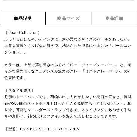
商品説明
商品サイズ
商品詳細
【Pearl Collection】
ふっくらとしたキルティングに、大小異なるサイズのパールをあしらい、
上質な質感とさりげない輝きで、洗練された印象に仕上げた「パールコレ
クション」。
カラーは、上品で落ち着きのあるネイビー「ディープシーパール」と、柔
らかな霧のようなニュアンスが魅力のグレー「ミストグレーパール」の2
色展開です。
【スタイル説明】
舟形のトートバッグです。荷物の出し入れがしやすい間口の広さと、長財
布や500mlのペットボトルもゆったり入る収納力もうれしいポイント。取
り外し可能なショルダーストラップ付きで、スタイリングにあわせて手持
ちや肩掛け、斜め掛けとスタイルを変えて楽しむことができます。
【型番】1186 BUCKET TOTE W PEARLS