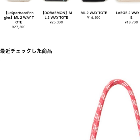
【LeSportsac×Prin
【DORAEMON】M
ML 2 WAY TOTE
LARGE 2 WAY
gles】ML 2 WAY T
L 2 WAY TOTE
¥16,500
E
OTE
¥25,300
¥18,700
¥27,500
最近チェックした商品