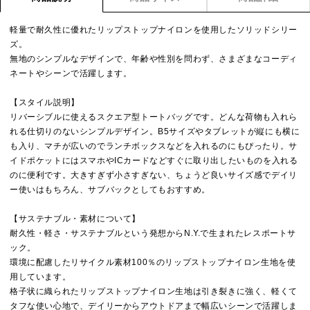
軽量で耐久性に優れたリップストップナイロンを使用したソリッドシリー
ズ。
無地のシンプルなデザインで、年齢や性別を問わず、さまざまなコーディ
ネートやシーンで活躍します。
【スタイル説明】
リバーシブルに使えるスクエア型トートバッグです。どんな荷物も入れら
れる仕切りのないシンプルデザイン。B5サイズやタブレットが縦にも横に
も入り、マチが広いのでランチボックスなどを入れるのにもぴったり。サ
イドポケットにはスマホやICカードなどすぐに取り出したいものを入れる
のに便利です。大きすぎず小さすぎない、ちょうど良いサイズ感でデイリ
ー使いはもちろん、サブバックとしてもおすすめ。
【サステナブル・素材について】
耐久性・軽さ・サステナブルという発想からN.Y.で生まれたレスポートサ
ック。
環境に配慮したリサイクル素材100％のリップストップナイロン生地を使
用しています。
格子状に織られたリップストップナイロン生地は引き裂きに強く、軽くて
タフな使い心地で、デイリーからアウトドアまで幅広いシーンで活躍しま